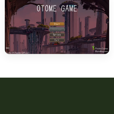
เกม
สตูดิโอ